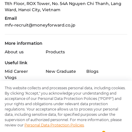
11th Floor, ROX Tower, No. 54A Nguyen Chi Thanh, Lang
Ward,
Hanoi City, Vietnam
Email
mfv-recruit@moneyforward.co.jp
More information
About us
Products
Useful link
Mid Career
New Graduate
Blogs
Vlogs
This website collects and processes personal data, including cookies.
Follow us on
By clicking "Accept," you acknowledge your understanding and
acceptance of our Personal Data Protection Policies ("PDPP") and
your rights and obligations under relevant data protection
regulations. Your acceptance allows us to process your personal
data, including sensitive data, for specified purposes under the
Policy & support
supervision of authorized personnel. For more information, please
About Money Forward Inc.
review our
Personal Data Protection Policies
.