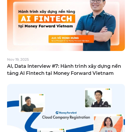
Mar 24, 2026
SynCEO #8 : What do employees like the
most in MFV (CEO Reaction)
Nov 19, 2025
AI, Data Interview #7: Hành trình xây dựng nền
tảng AI Fintech tại Money Forward Vietnam
Feb 27, 2026
SynCEO #7: Trust, Growth, & the Product