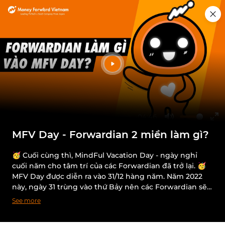
Home
Vlogs
Explore our culture
MFV believes that employee is an essential part of
reflecting company culture. Therefore, we create many
topic videos related to work, play, study, etc., for our
human resources. Let's become Forwardian and
-04:46
explore MFV's culture.
Play
Mute
En
MFV Day - Forwardian 2 miền làm gì?
ful
🥳 Cuối cùng thì, MindFul Vacation Day - ngày nghỉ
cuối năm cho tâm trí của các Forwardian đã trở lại. 🥳
MFV Day được diễn ra vào 31/12 hàng năm. Năm 2022
này, ngày 31 trùng vào thứ Bảy nên các Forwardian sẽ
nghỉ bù vào thứ Sáu 30/12 đó nha. 💻 Chuẩn bị tắt
See more
thông báo Slack, email, dành thời gian cho tâm trí…
Sau đó các Forwardian sẽ còn làm gì tiếp? Phải xem