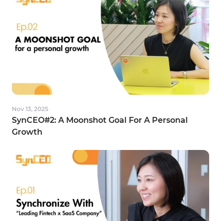
Nov 19, 2025
AI, Data Interview #7: Hành trình xây dựng
nền tảng AI Fintech tại Money Forward
Vietnam
Nov 13, 2025
SynCEO#2: A Moonshot Goal For A Personal
Growth