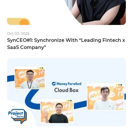
Nov 14, 2025
Project Stories #10: What Works Today
Might Not Work Tomorrow
Oct 03, 2025
SynCEO#1: Synchronize With “Leading Fintech x
Load more
SaaS Company”
Ho Chi Minh City
Head Office
21st Floor, Etown Central Building, 11 Doan Van Bo Street,
Xom Chieu Ward, Ho Chi Minh City, Vietnam
Hanoi Branch
11th Floor, ROX Tower, No. 54A Nguyen Chi Thanh, Lang
Ward,
Hanoi City, Vietnam