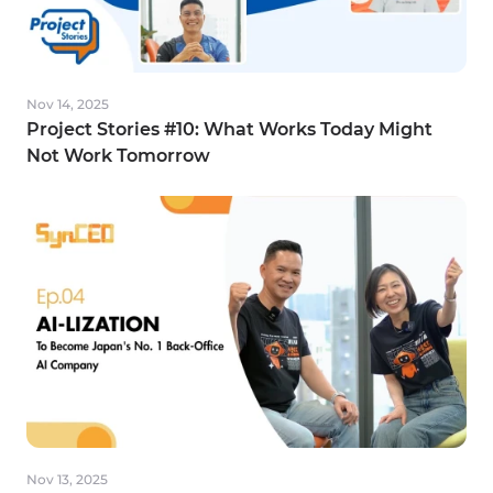
Mindset: A Look Inside MFV from People
Team
Nov 14, 2025
Project Stories #10: What Works Today Might
Not Work Tomorrow
Jan 19, 2026
SynCEO #06 Decode Gu-Challe, 1H2026
Slogan
Nov 13, 2025