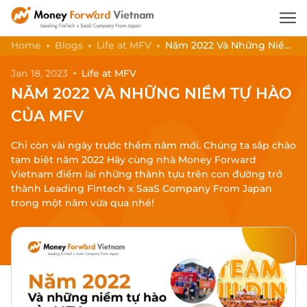
Home
Blogs
Life at MFV
Năm 2022 Và Những Niềm
Tự Hào Của MFV
Jan 18, 2023
Life at MFV
NĂM 2022 VÀ NHỮNG NIỀM TỰ HÀO
CỦA MFV
Chỉ còn vài ngày trước thềm năm mới. Chúng ta sắp chào
tạm biệt năm 2022 Hãy cùng nhà Money Forward
Vietnam điểm lại những thành tựu trên con đường trở
thành Leading Fintech x SaaS Company From Japan
trong một năm vừa qua nhé!