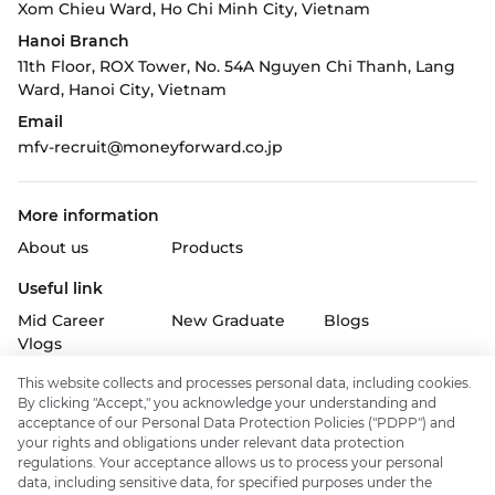
Xom Chieu Ward, Ho Chi Minh City, Vietnam
Hanoi Branch
11th Floor, ROX Tower, No. 54A Nguyen Chi Thanh, Lang
Ward,
Hanoi City, Vietnam
Email
mfv-recruit@moneyforward.co.jp
More information
About us
Products
Useful link
Mid Career
New Graduate
Blogs
Vlogs
This website collects and processes personal data, including cookies.
Follow us on
By clicking "Accept," you acknowledge your understanding and
acceptance of our Personal Data Protection Policies ("PDPP") and
your rights and obligations under relevant data protection
regulations. Your acceptance allows us to process your personal
data, including sensitive data, for specified purposes under the
Policy & support