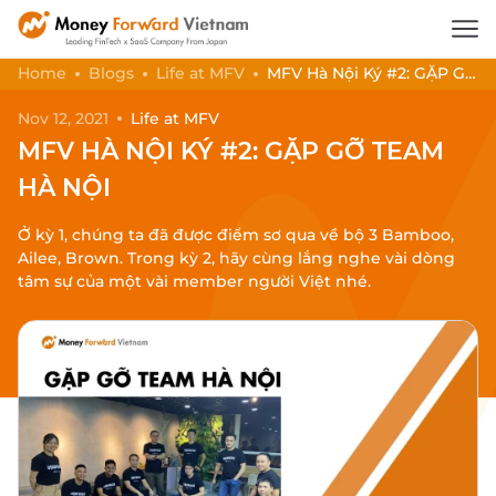
Home
Blogs
Life at MFV
MFV Hà Nội Ký #2: GẶP GỠ
TEAM HÀ NỘI
Nov 12, 2021
Life at MFV
MFV HÀ NỘI KÝ #2: GẶP GỠ TEAM
HÀ NỘI
Ở kỳ 1, chúng ta đã được điểm sơ qua về bộ 3 Bamboo,
Ailee, Brown. Trong kỳ 2, hãy cùng lắng nghe vài dòng
tâm sự của một vài member người Việt nhé.