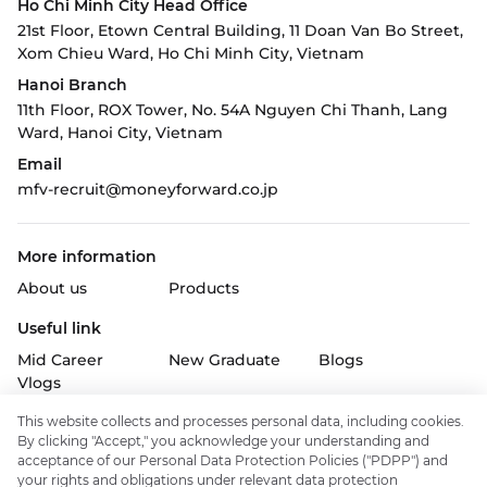
Ho Chi Minh City
Head Office
21st Floor, Etown Central Building, 11 Doan Van Bo Street,
Xom Chieu Ward, Ho Chi Minh City, Vietnam
Hanoi Branch
11th Floor, ROX Tower, No. 54A Nguyen Chi Thanh, Lang
Ward,
Hanoi City, Vietnam
Email
mfv-recruit@moneyforward.co.jp
More information
About us
Products
Useful link
Mid Career
New Graduate
Blogs
Vlogs
Follow us on
This website collects and processes personal data, including cookies.
By clicking "Accept," you acknowledge your understanding and
acceptance of our Personal Data Protection Policies ("PDPP") and
your rights and obligations under relevant data protection