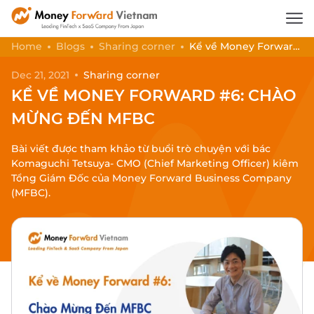
Home
Blogs
Sharing corner
Kể về Money Forward
#6: Chào Mừng Đến MFBC
Dec 21, 2021
Sharing corner
KỂ VỀ MONEY FORWARD #6: CHÀO
MỪNG ĐẾN MFBC
Bài viết được tham khảo từ buổi trò chuyện với bác
Komaguchi Tetsuya- CMO (Chief Marketing Officer) kiêm
Tổng Giám Đốc của Money Forward Business Company
(MFBC).