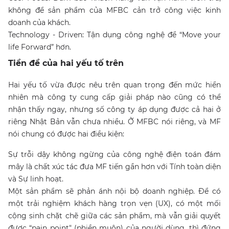
không để sản phẩm của MFBC cản trở công việc kinh
doanh của khách.
Technology - Driven: Tận dụng công nghệ để “Move your
life Forward” hơn.
Tiền đề của hai yếu tố trên
Hai yếu tố vừa được nêu trên quan trọng đến mức hiển
nhiên mà công ty cung cấp giải pháp nào cũng có thể
nhận thấy ngay, nhưng số công ty áp dụng được cả hai ở
riêng Nhật Bản vẫn chưa nhiều. Ở MFBC nói riêng, và MF
nói chung có được hai điều kiện:
Sự trỗi dậy không ngừng của công nghệ điện toán đám
mây là chất xúc tác đưa MF tiến gần hơn với Tính toàn diện
và Sự linh hoạt.
Một sản phẩm sẽ phản ánh nội bộ doanh nghiệp. Để có
một trải nghiệm khách hàng trọn vẹn (UX), có một mối
cộng sinh chặt chẽ giữa các sản phẩm, mà vẫn giải quyết
được “pain point" (phiền muộn) của người dùng, thì đứng