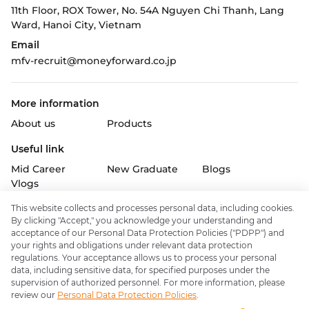
11th Floor, ROX Tower, No. 54A Nguyen Chi Thanh, Lang
Ward,
Hanoi City, Vietnam
Email
mfv-recruit@moneyforward.co.jp
More information
About us
Products
Useful link
Mid Career
New Graduate
Blogs
Vlogs
Follow us on
This website collects and processes personal data, including cookies.
By clicking "Accept," you acknowledge your understanding and
acceptance of our Personal Data Protection Policies ("PDPP") and
your rights and obligations under relevant data protection
regulations. Your acceptance allows us to process your personal
data, including sensitive data, for specified purposes under the
Policy & support
supervision of authorized personnel. For more information, please
About Money Forward Inc.
review our
Personal Data Protection Policies
.