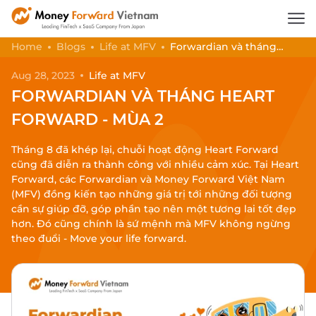
Home
Blogs
Life at MFV
Forwardian và tháng
Heart Forward - Mùa 2
Aug 28, 2023
Life at MFV
FORWARDIAN VÀ THÁNG HEART
FORWARD - MÙA 2
Tháng 8 đã khép lại, chuỗi hoạt động Heart Forward
cũng đã diễn ra thành công với nhiều cảm xúc. Tại Heart
Forward, các Forwardian và Money Forward Việt Nam
(MFV) đồng kiến tạo những giá trị tới những đối tượng
cần sự giúp đỡ, góp phần tạo nên một tương lai tốt đẹp
hơn. Đó cũng chính là sứ mệnh mà MFV không ngừng
theo đuổi - Move your life forward.