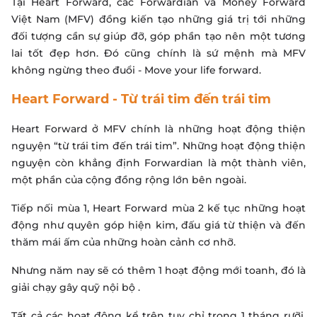
Tại Heart Forward, các Forwardian và Money Forward
Việt Nam (MFV) đồng kiến tạo những giá trị tới những
đối tượng cần sự giúp đỡ, góp phần tạo nên một tương
lai tốt đẹp hơn. Đó cũng chính là sứ mệnh mà MFV
không ngừng theo đuổi - Move your life forward.
Heart Forward - Từ trái tim đến trái tim
Heart Forward ở MFV chính là những hoạt động thiện
nguyện “từ trái tim đến trái tim”. Những hoạt động thiện
nguyện còn khẳng định Forwardian là một thành viên,
một phần của cộng đồng rộng lớn bên ngoài.
Tiếp nối mùa 1, Heart Forward mùa 2 kế tục những hoạt
động như quyên góp hiện kim, đấu giá từ thiện và đến
thăm mái ấm của những hoàn cảnh cơ nhỡ.
Nhưng năm nay sẽ có thêm 1 hoạt động mới toanh, đó là
giải chạy gây quỹ nội bộ .
Tất cả các hoạt động kể trên tuy chỉ trong 1 tháng rưỡi,