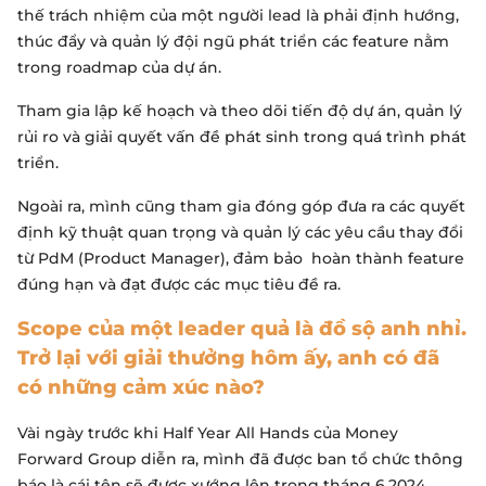
thế trách nhiệm của một người lead là phải định hướng,
thúc đẩy và quản lý đội ngũ phát triển các feature nằm
trong roadmap của dự án.
Tham gia lập kế hoạch và theo dõi tiến độ dự án, quản lý
rủi ro và giải quyết vấn đề phát sinh trong quá trình phát
triển.
Ngoài ra, mình cũng tham gia đóng góp đưa ra các quyết
định kỹ thuật quan trọng và quản lý các yêu cầu thay đổi
từ PdM (Product Manager), đảm bảo hoàn thành feature
đúng hạn và đạt được các mục tiêu đề ra.
Scope của một leader quả là đồ sộ anh nhỉ.
Trở lại với giải thưởng hôm ấy, anh có đã
có những cảm xúc nào?
Vài ngày trước khi Half Year All Hands của Money
Forward Group diễn ra, mình đã được ban tổ chức thông
báo là cái tên sẽ được xướng lên trong tháng 6.2024.