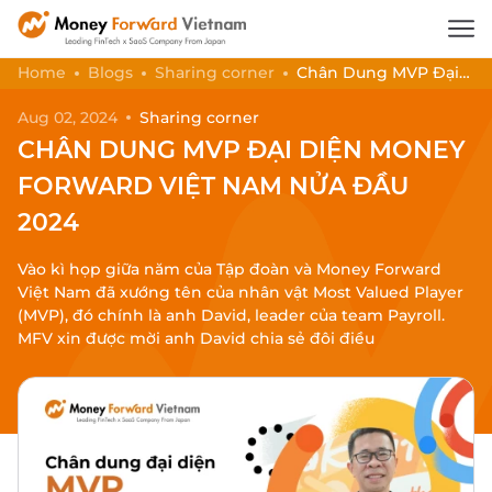
Home
Blogs
Sharing corner
Chân Dung MVP Đại
Diện Money Forward Việt Nam Nửa Đầu 2024
Aug 02, 2024
Sharing corner
CHÂN DUNG MVP ĐẠI DIỆN MONEY
FORWARD VIỆT NAM NỬA ĐẦU
2024
Vào kì họp giữa năm của Tập đoàn và Money Forward
Việt Nam đã xướng tên của nhân vật Most Valued Player
(MVP), đó chính là anh David, leader của team Payroll.
MFV xin được mời anh David chia sẻ đôi điều