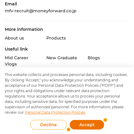
Email
mfv-recruit@moneyforward.co.jp
More information
About us
Products
Useful link
Mid Career
New Graduate
Blogs
Vlogs
Follow us on
This website collects and processes personal data, including cookies.
By clicking "Accept," you acknowledge your understanding and
acceptance of our Personal Data Protection Policies ("PDPP") and
your rights and obligations under relevant data protection
regulations. Your acceptance allows us to process your personal
data, including sensitive data, for specified purposes under the
Policy & support
supervision of authorized personnel. For more information, please
About Money Forward Inc.
review our
Personal Data Protection Policies
.
© Copyright 2022. Money Forward Vietnam Co., Ltd. All rights
Decline
Accept
reserved.