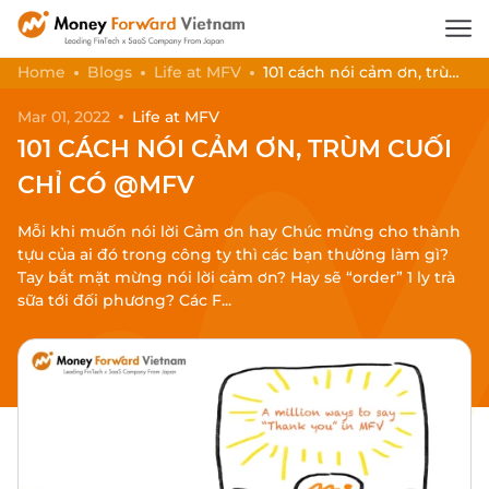
Home
Blogs
Life at MFV
101 cách nói cảm ơn, trùm
cuối chỉ có @MFV
Mar 01, 2022
Life at MFV
101 CÁCH NÓI CẢM ƠN, TRÙM CUỐI
CHỈ CÓ @MFV
Mỗi khi muốn nói lời Cảm ơn hay Chúc mừng cho thành
tựu của ai đó trong công ty thì các bạn thường làm gì?
Tay bắt mặt mừng nói lời cảm ơn? Hay sẽ “order” 1 ly trà
sữa tới đối phương? Các F...