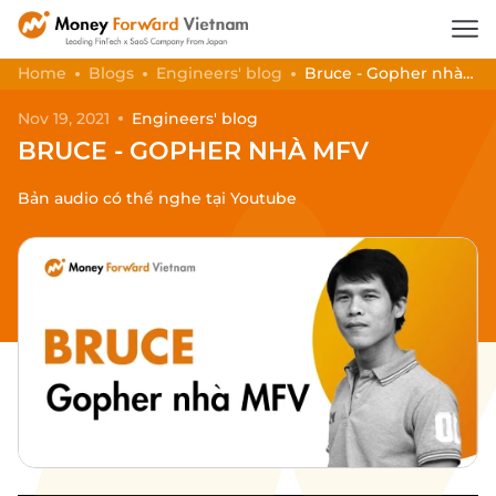
Home
Blogs
Engineers' blog
Bruce - Gopher nhà
MFV
Nov 19, 2021
Engineers' blog
BRUCE - GOPHER NHÀ MFV
Bản audio có thể nghe tại Youtube