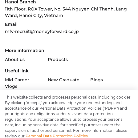
Hanoi Branch
11th Floor, ROX Tower, No. 54A Nguyen Chi Thanh, Lang
Ward,
Hanoi City, Vietnam
Email
mfv-recruit@moneyforward.co.jp
More information
About us
Products
Useful link
Mid Career
New Graduate
Blogs
Vlogs
This website collects and processes personal data, including cookies.
Follow us on
By clicking "Accept," you acknowledge your understanding and
acceptance of our Personal Data Protection Policies ("PDPP") and
your rights and obligations under relevant data protection
regulations. Your acceptance allows us to process your personal
data, including sensitive data, for specified purposes under the
Policy & support
supervision of authorized personnel. For more information, please
About Money Forward Inc.
review our
Personal Data Protection Policies
.